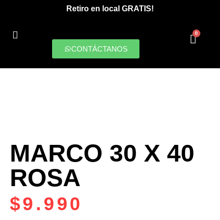
Retiro en local GRATIS!
0
CONTÁCTANOS
PRODUCCIONES DIGITALES
MARCO 30 X 40
ROSA
$
9.990