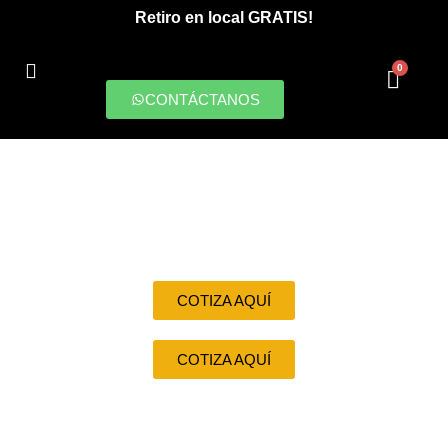
Retiro en local GRATIS!
0
CONTÁCTANOS
PRODUCCIONES DIGITALES
COTIZA AQUÍ
COTIZA AQUÍ