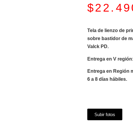
$
22.49
Tela de lienzo de pr
sobre bastidor de m
Valck PD.
Entrega en V región:
Entrega en Región m
6 a 8 días hábiles.
Subir fotos