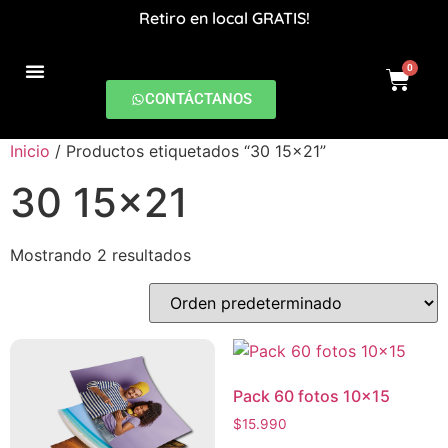
Retiro en local GRATIS!
0
CONTÁCTANOS
PRODUCCIONES DIGITALES
Inicio
/ Productos etiquetados “30 15x21”
30 15x21
Mostrando 2 resultados
Pack 60 fotos 10×15
$
15.990